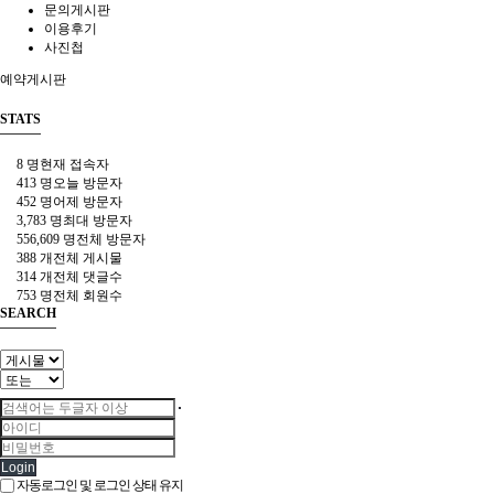
문의게시판
이용후기
사진첩
예약게시판
STATS
8 명
현재 접속자
413 명
오늘 방문자
452 명
어제 방문자
3,783 명
최대 방문자
556,609 명
전체 방문자
388 개
전체 게시물
314 개
전체 댓글수
753 명
전체 회원수
SEARCH
Login
자동로그인 및 로그인 상태 유지