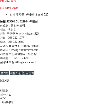
063-322-1077
010-5191-2670
전북 무주군 부남면 대소리 525
농협 505066-51-022904 유인상
상호명 : 금강래프팅
대표 : 유인상
전북 무주군 부남면 대소리 525
전화 :
063-322-1077
팩스 :
063-322-2360
사업자등록번호 :
418-07-43698
이메일 :
Insang7803@naver.com
개인정보관리책임자 : 유인상
휴대폰 :
010-5191-2670
금강래프팅
All rights reserved.
로그인
회원가입
정보찾기
MENU
래프팅
서바이벌
ATV
커뮤니티