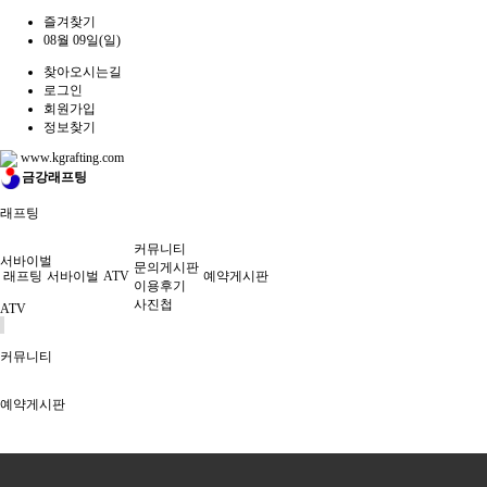
즐겨찾기
08월 09일(일)
찾아오시는길
로그인
회원가입
정보찾기
www.kgrafting.com
금강래프팅
래프팅
커뮤니티
서바이벌
문의게시판
래프팅
서바이벌
ATV
예약게시판
이용후기
사진첩
ATV
커뮤니티
예약게시판