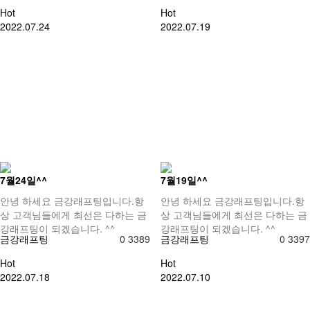
Hot
Hot
2022.07.24
2022.07.19
7월24일^^
7월19일^^
안녕 하세요 금강래프팅입니다.항
안녕 하세요 금강래프팅입니다.항
상 고객님들에게 최선은 다하는 금
상 고객님들에게 최선은 다하는 금
강래프팅이 되겠습니다. ^^
강래프팅이 되겠습니다. ^^
금강래프팅
0
3389
금강래프팅
0
3397
Hot
Hot
2022.07.18
2022.07.10