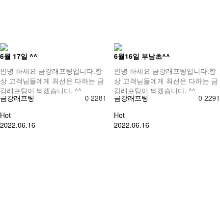
6월 17일 ^^
6월16일 부남초^^
안녕 하세요 금강래프팅입니다.항
안녕 하세요 금강래프팅입니다.항
상 고객님들에게 최선은 다하는 금
상 고객님들에게 최선은 다하는 금
강래프팅이 되겠습니다. ^^
강래프팅이 되겠습니다. ^^
금강래프팅
0
2281
금강래프팅
0
2291
Hot
Hot
2022.06.16
2022.06.16