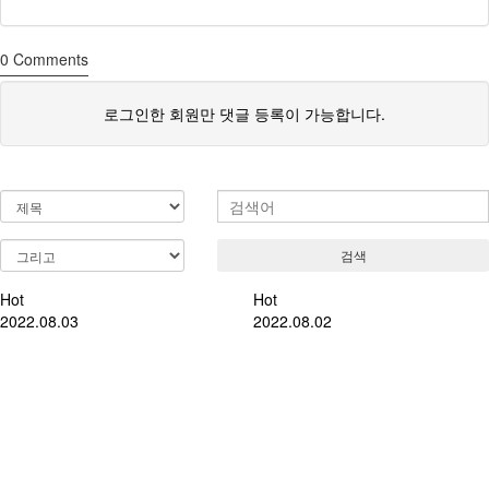
0
Comments
로그인한 회원만 댓글 등록이 가능합니다.
검색
Hot
Hot
2022.08.03
2022.08.02