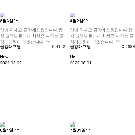
8월3일^^
8월2일^^
안녕 하세요 금강래프팅입니다.항
안녕 하세요 금강래프팅입니다.항
상 고객님들에게 최선은 다하는 금
상 고객님들에게 최선은 다하는 금
강래프팅이 되겠습니다. ^^
강래프팅이 되겠습니다. ^^
금강래프팅
0
4142
금강래프팅
0
3699
Now
Hot
2022.08.02
2022.08.01
8월1일 ^^
7월31일^^