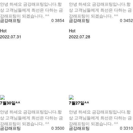
안녕 하세요 금강래프팅입니다.항
안녕 하세요 금강래프팅입니다.항
상 고객님들에게 최선은 다하는 금
상 고객님들에게 최선은 다하는 금
강래프팅이 되겠습니다. ^^
강래프팅이 되겠습니다. ^^
금강래프팅
0
3854
금강래프팅
0
3452
Hot
Hot
2022.07.31
2022.07.28
7월30일^^
7월27일^^
안녕 하세요 금강래프팅입니다.항
안녕 하세요 금강래프팅입니다.항
상 고객님들에게 최선은 다하는 금
상 고객님들에게 최선은 다하는 금
강래프팅이 되겠습니다. ^^
강래프팅이 되겠습니다. ^^
금강래프팅
0
3500
금강래프팅
0
3310