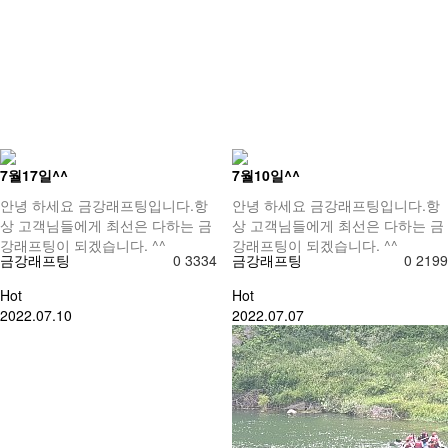
7월17일^^
7월10일^^
안녕 하세요 금강래프팅입니다.항
안녕 하세요 금강래프팅입니다.항
상 고객님들에게 최선은 다하는 금
상 고객님들에게 최선은 다하는 금
강래프팅이 되겠습니다. ^^
강래프팅이 되겠습니다. ^^
금강래프팅
0
3334
금강래프팅
0
2199
Hot
Hot
2022.07.10
2022.07.07