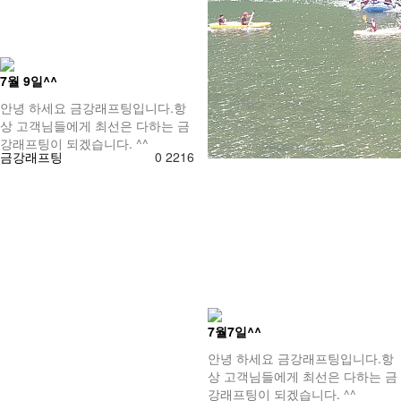
7월 9일^^
안녕 하세요 금강래프팅입니다.항
상 고객님들에게 최선은 다하는 금
강래프팅이 되겠습니다. ^^
금강래프팅
0
2216
7월7일^^
안녕 하세요 금강래프팅입니다.항
상 고객님들에게 최선은 다하는 금
강래프팅이 되겠습니다. ^^