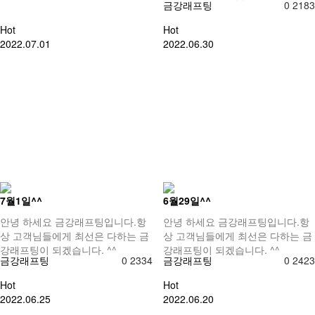
금강래프팅
0
2183
Hot
Hot
2022.07.01
2022.06.30
7월1일^^
6월29일^^
안녕 하세요 금강래프팅입니다.항
안녕 하세요 금강래프팅입니다.항
상 고객님들에게 최선은 다하는 금
상 고객님들에게 최선은 다하는 금
강래프팅이 되겠습니다. ^^
강래프팅이 되겠습니다. ^^
금강래프팅
0
2334
금강래프팅
0
2423
Hot
Hot
2022.06.25
2022.06.20