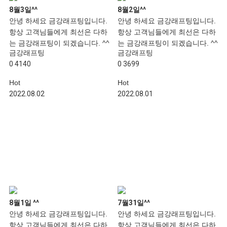
8월3일^^
8월2일^^
안녕 하세요 금강래프팅입니다.
안녕 하세요 금강래프팅입니다.
항상 고객님들에게 최선은 다하
항상 고객님들에게 최선은 다하
는 금강래프팅이 되겠습니다. ^^
는 금강래프팅이 되겠습니다. ^^
금강래프팅
금강래프팅
0
4140
0
3699
Hot
Hot
2022.08.02
2022.08.01
8월1일 ^^
7월31일^^
안녕 하세요 금강래프팅입니다.
안녕 하세요 금강래프팅입니다.
항상 고객님들에게 최선은 다하
항상 고객님들에게 최선은 다하