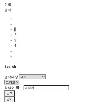
정렬
검색
1
2
3
4
Search
검색대상
검색어
필수
검색
닫기