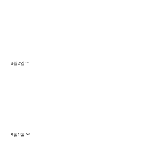
8월2일^^
8월1일 ^^