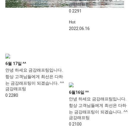
금강래프팅
0
2291
Hot
2022.06.16
6월 17일 ^^
안녕 하세요 금강래프팅입니다.
항상 고객님들에게 최선은 다하
는 금강래프팅이 되겠습니다. ^^
금강래프팅
6월16일 ^^
0
2280
안녕 하세요 금강래프팅입니다.
항상 고객님들에게 최선은 다하
는 금강래프팅이 되겠습니다. ^^
금강래프팅
0
2100