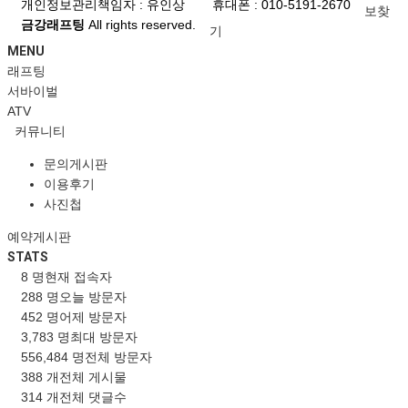
개인정보관리책임자 : 유인상
휴대폰 :
010-5191-2670
보찾
금강래프팅
All rights reserved.
기
MENU
래프팅
서바이벌
ATV
커뮤니티
문의게시판
이용후기
사진첩
예약게시판
STATS
8 명
현재 접속자
288 명
오늘 방문자
452 명
어제 방문자
3,783 명
최대 방문자
556,484 명
전체 방문자
388 개
전체 게시물
314 개
전체 댓글수