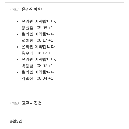
온라인예약
+ 더보기
온라인 예약합니다.
장원철
|
09.08
+1
온라인 예약합니다.
오희창
|
08.17
+1
온라인 예약합니다.
홍수기
|
08.12
+1
온라인 예약합니다.
박정금
|
08.07
+1
온라인 예약합니다.
김필상
|
08.04
+1
고객사진첩
+ 더보기
8월3일^^