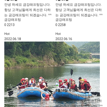
안녕 하세요 금강래프팅입니다.
안녕 하세요 금강래프팅입니다.
항상 고객님들에게 최선은 다하
항상 고객님들에게 최선은 다하
는 금강래프팅이 되겠습니다. ^^
는 금강래프팅이 되겠습니다. ^^
금강래프팅
금강래프팅
0
2213
0
2258
Hot
Hot
2022.06.18
2022.06.16
6월16일 부남초^^
안녕 하세요 금강래프팅입니다.
항상 고객님들에게 최선은 다하
는 금강래프팅이 되겠습니다. ^^