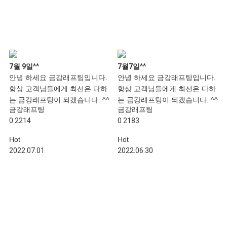
7월 9일^^
7월7일^^
안녕 하세요 금강래프팅입니다.
안녕 하세요 금강래프팅입니다.
항상 고객님들에게 최선은 다하
항상 고객님들에게 최선은 다하
는 금강래프팅이 되겠습니다. ^^
는 금강래프팅이 되겠습니다. ^^
금강래프팅
금강래프팅
0
2214
0
2183
Hot
Hot
2022.07.01
2022.06.30