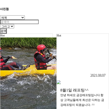
사진첩
검색
Hot
Hot
2021.08.07
8월1일 래프팅^^
안녕 하세요 금강래프팅입니다.항
상 고객님들에게 최선은 다하는 금
강래프팅이 되겠습니다. ^^