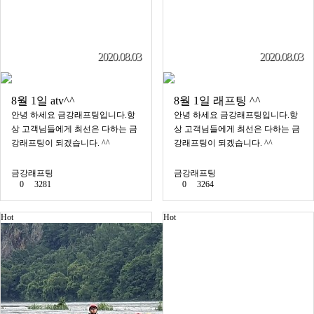
2020.08.03
2020.08.03
8월 1일 atv^^
8월 1일 래프팅 ^^
안녕 하세요 금강래프팅입니다.항
안녕 하세요 금강래프팅입니다.항
상 고객님들에게 최선은 다하는 금
상 고객님들에게 최선은 다하는 금
강래프팅이 되겠습니다. ^^
강래프팅이 되겠습니다. ^^
금강래프팅
금강래프팅
0
3281
0
3264
Hot
Hot