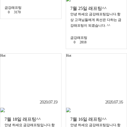
금강래프팅
7월 25일 래프팅^^
0
3170
안녕 하세요 금강래프팅입니다.항
상 고객님들에게 최선은 다하는 금
강래프팅이 되겠습니다. ^^
금강래프팅
0
2818
Hot
Hot
2020.07.19
2020.07.16
7월 18일 래프팅^^
7월 16일 래프팅^^
안녕 하세요 금강래프팅입니다.항
안녕 하세요 금강래프팅입니다.항