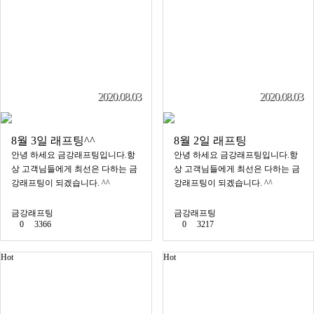
2020.08.03
2020.08.03
8월 3일 래프팅^^
8월 2일 래프팅
안녕 하세요 금강래프팅입니다.항
안녕 하세요 금강래프팅입니다.항
상 고객님들에게 최선은 다하는 금
상 고객님들에게 최선은 다하는 금
강래프팅이 되겠습니다. ^^
강래프팅이 되겠습니다. ^^
금강래프팅
금강래프팅
0
3366
0
3217
Hot
Hot