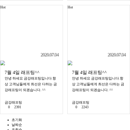
Hot
Hot
2020.07.04
2020.07.04
7월 4일 래프팅^^
7월 4일 래프팅^^
안녕 하세요 금강래프팅입니다.항
안녕 하세요 금강래프팅입니다.항
상 고객님들에게 최선은 다하는 금
상 고객님들에게 최선은 다하는 금
강래프팅이 되겠습니다. ^^
강래프팅이 되겠습니다. ^^
금강래프팅
금강래프팅
0
2391
0
2243
초기화
날짜순
조회순