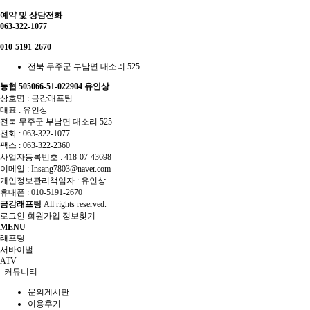
예약 및 상담전화
063-322-1077
010-5191-2670
전북 무주군 부남면 대소리 525
농협 505066-51-022904 유인상
상호명 : 금강래프팅
대표 : 유인상
전북 무주군 부남면 대소리 525
전화 :
063-322-1077
팩스 :
063-322-2360
사업자등록번호 :
418-07-43698
이메일 :
Insang7803@naver.com
개인정보관리책임자 : 유인상
휴대폰 :
010-5191-2670
금강래프팅
All rights reserved.
로그인
회원가입
정보찾기
MENU
래프팅
서바이벌
ATV
커뮤니티
문의게시판
이용후기