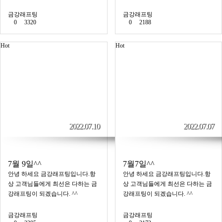
금강래프팅
금강래프팅
0
3320
0
2188
Hot
Hot
2022.07.10
2022.07.07
7월 9일^^
7월7일^^
안녕 하세요 금강래프팅입니다.항
안녕 하세요 금강래프팅입니다.항
상 고객님들에게 최선은 다하는 금
상 고객님들에게 최선은 다하는 금
강래프팅이 되겠습니다. ^^
강래프팅이 되겠습니다. ^^
금강래프팅
금강래프팅