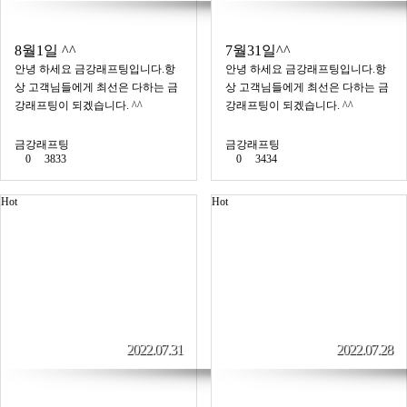
8월1일 ^^
7월31일^^
안녕 하세요 금강래프팅입니다.항
안녕 하세요 금강래프팅입니다.항
상 고객님들에게 최선은 다하는 금
상 고객님들에게 최선은 다하는 금
강래프팅이 되겠습니다. ^^
강래프팅이 되겠습니다. ^^
금강래프팅
금강래프팅
0
3833
0
3434
Hot
Hot
2022.07.31
2022.07.28