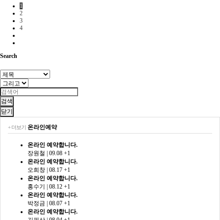
1
2
3
4
Search
검색
닫기
온라인예약
+ 더보기
온라인 예약합니다.
장원철
|
09.08
+1
온라인 예약합니다.
오희창
|
08.17
+1
온라인 예약합니다.
홍수기
|
08.12
+1
온라인 예약합니다.
박정금
|
08.07
+1
온라인 예약합니다.
김필상
|
08.04
+1