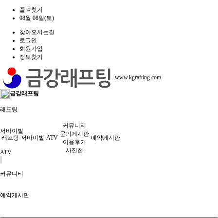
즐겨찾기
08월 08일(토)
찾아오시는길
로그인
회원가입
정보찾기
www.kgrafting.com
금강래프팅
래프팅
커뮤니티
서바이벌
문의게시판
래프팅
서바이벌
ATV
예약게시판
이용후기
사진첩
ATV
커뮤니티
예약게시판