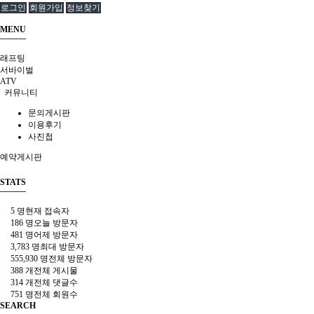
로그인
회원가입
정보찾기
MENU
래프팅
서바이벌
ATV
커뮤니티
문의게시판
이용후기
사진첩
예약게시판
STATS
5 명
현재 접속자
186 명
오늘 방문자
481 명
어제 방문자
3,783 명
최대 방문자
555,930 명
전체 방문자
388 개
전체 게시물
314 개
전체 댓글수
751 명
전체 회원수
SEARCH