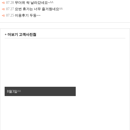
07.28
무더위 싹 날라갔네요~^^
+1
07.27
요번 휴가는 너무 즐거웠네요^^
+1
07.25
이용후기 두둥~~
+1
+ 더보기
고객사진첩
8월3일^^