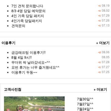
7인 견적 문의합니다
08.19
+1
8/3 4명 당일 예약문의
08.02
+1
4인 가족 당일 패키지
07.29
+1
4인가족 당일패키지
07.26
+1
견적문의
07.13
+1
이용후기
+ 더보기
금강래프팅 이용후기!!
08.06
+2
8월 4일 9시!!
08.05
무더위 싹 날라갔네요~^^
07.28
+1
요번 휴가는 너무 즐거웠네요^^
07.27
+1
이용후기 두둥~~
07.25
+1
고객사진첩
+ 더보기
7월30일^^
7월27일^^
7월24일^^